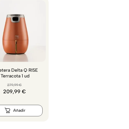
etera Delta Q RISE
Terracota 1 ud
279
,
99
€
209
,
99
€