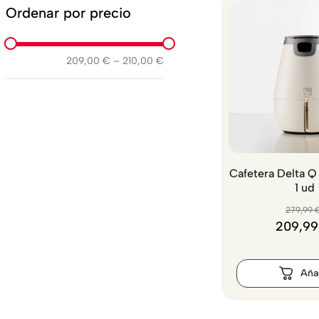
Ordenar por precio
209,00 €
–
210,00 €
Cafetera Delta Q
1 ud
279
,
99
209
,
99