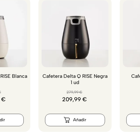
 RISE Blanca
Cafetera Delta Q RISE Negra
Caf
1 ud
€
279
,
99
€
€
209
,
99
€