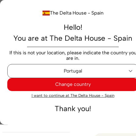
Buscar...
The Delta House - Spain
Hello!
Productos
Marcas
Cafés
Cápsulas
M
You are at The Delta House - Spain
Máquinas
Cápsulas
Aumento
If this is not your location, please indicate the country yo
are in.
Aumento
Change country
3
Resultados encon
Filtros
I want to continue at The Delta House - Spain
Thank you!
Brand
Delta Q
(
3
)