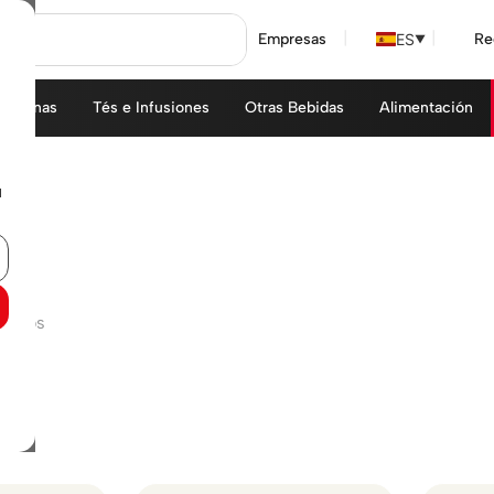
ES
Empresas
Re
▼
áquinas
Tés e Infusiones
Otras Bebidas
Alimentación
u
trados