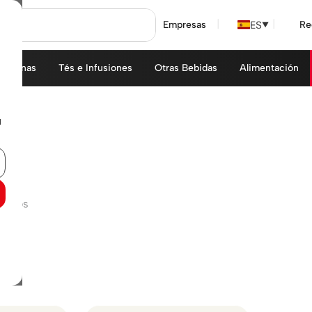
ES
Empresas
Re
▼
áquinas
Tés e Infusiones
Otras Bebidas
Alimentación
u
trados