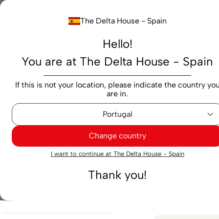
Buscar...
The Delta House - Spain
Hello!
Productos
Marcas
Cafés
Cápsulas
M
You are at The Delta House - Spain
Máquinas
Cápsulas
Lana de leche pequeña
If this is not your location, please indicate the country yo
are in.
Lana de leche pequeña
Change country
2
Resultados encon
Filtros
I want to continue at The Delta House - Spain
Thank you!
Brand
Delta Q
(
2
)