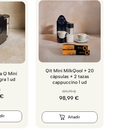
Qit Mini MilkQool + 20
a Q Mini
cápsulas + 2 tazas
ra 1 ud
cappuccino 1 ud
€
109
,
99
€
€
98
,
99
€