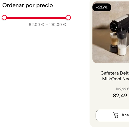
Ordenar por precio
-25%
82,00 €
–
100,00 €
Cafetera Delt
MilkQool Neg
109
,
99
82
,
49