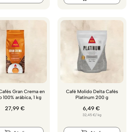
 Cafés Gran Crema en
Café Molido Delta Cafés
o 100% arábica, 1 kg
Platinum 200 g
27
,
99
€
6
,
49
€
32,45
€
/
kg