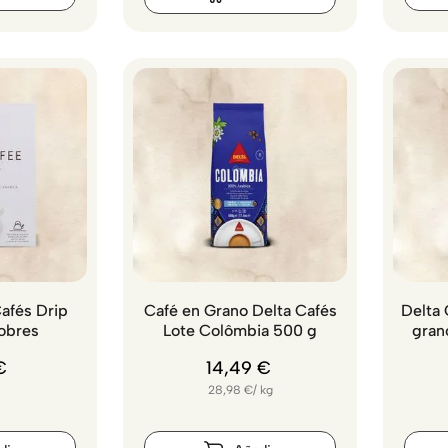
afés Drip
Café en Grano Delta Cafés
Delta
obres
Lote Colômbia 500 g
gran
€
14
,
49
€
28,98
€
/
kg