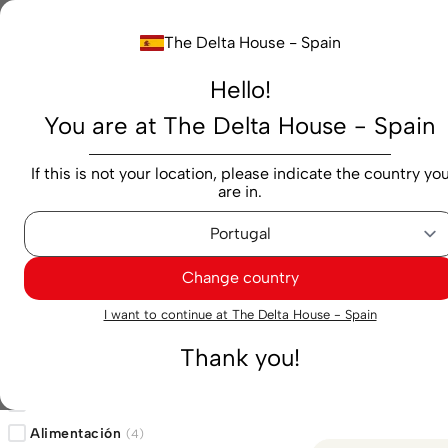
Buscar...
The Delta House - Spain
Hello!
Productos
Marcas
Cafés
Cápsulas
M
You are at The Delta House - Spain
Delta Cafés
If this is not your location, please indicate the country yo
are in.
Delta Cafés
Change country
67
Resultados enco
Filtros
I want to continue at The Delta House - Spain
Thank you!
Category 1
Cafés
(
63
)
Alimentación
(
4
)