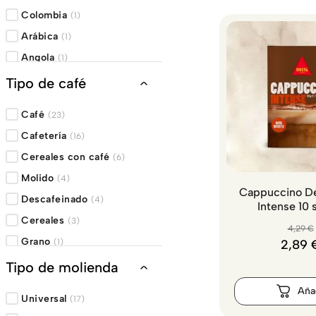
Colombia
(
1
)
Arábica
(
1
)
Angola
(
1
)
Tipo de café
Café
(
23
)
Cafetería
(
16
)
Cereales con café
(
6
)
Molido
(
4
)
Cappuccino De
Descafeinado
(
4
)
Intense 10 
Cereales
(
3
)
4
,
29
€
Grano
(
1
)
2
,
89
Café orgánico
(
1
)
Tipo de molienda
Universal
(
17
)