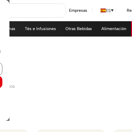
ES
Empresas
Re
▼
áquinas
Tés e Infusiones
Otras Bebidas
Alimentación
u
ntrados