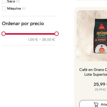
Saco
(
1
)
Máquina
(
1
)
Ordenar por precio
1,00 €
–
28,00 €
Café en Grano D
Lote Superio
25
,
99
25,99
€
/