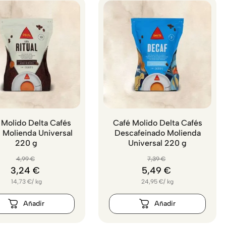
 Molido Delta Cafés
Café Molido Delta Cafés
l Molienda Universal
Descafeinado Molienda
220 g
Universal 220 g
4
,
99
€
7
,
39
€
3
,
24
€
5
,
49
€
14,73
€
/
kg
24,95
€
/
kg