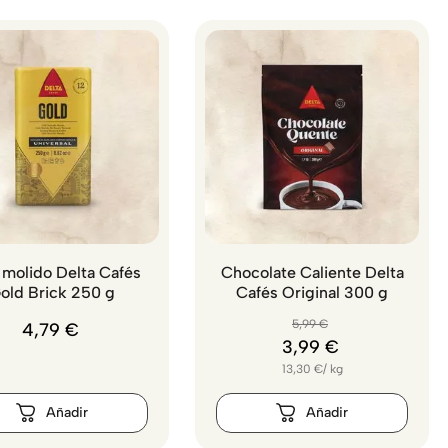
 molido Delta Cafés
Chocolate Caliente Delta
old Brick 250 g
Cafés Original 300 g
5
,
99
€
4
,
79
€
3
,
99
€
13,30
€
/
kg