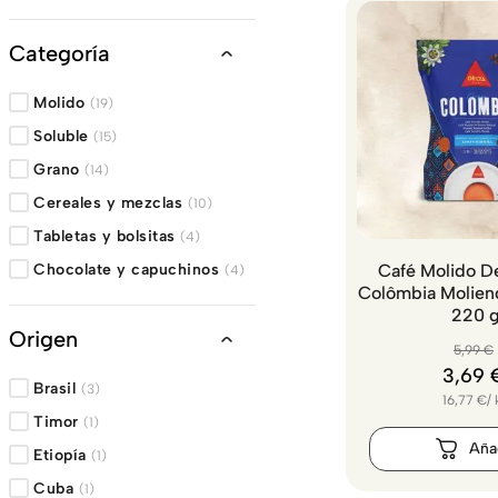
Categoría
Molido
(
19
)
Soluble
(
15
)
Grano
(
14
)
Cereales y mezclas
(
10
)
Tabletas y bolsitas
(
4
)
Chocolate y capuchinos
Café Molido De
(
4
)
Colômbia Moliend
220 
Origen
5
,
99
€
3
,
69
Brasil
(
3
)
16,77
€
/
Timor
(
1
)
Etiopía
(
1
)
Cuba
(
1
)