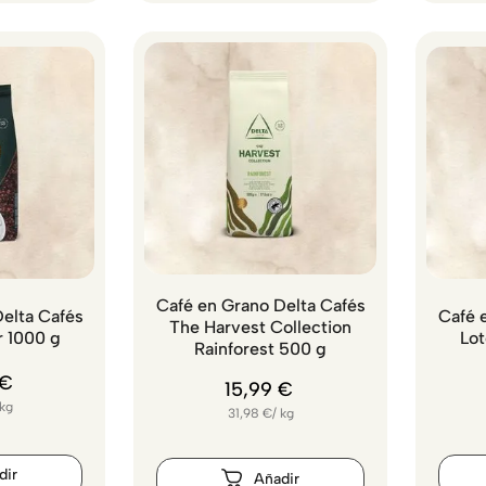
Café en Grano Delta Cafés
elta Cafés
Café 
The Harvest Collection
r 1000 g
Lot
Rainforest 500 g
€
15
,
99
€
kg
31,98
€
/
kg