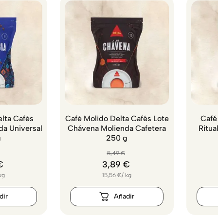
lta Cafés
Café Molido Delta Cafés Lote
Café
a Universal
Chávena Molienda Cafetera
Ritua
g
250 g
5
,
49
€
€
3
,
89
€
kg
15,56
€
/
kg