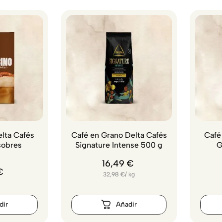
lta Cafés
Café en Grano Delta Cafés
Café
sobres
Signature Intense 500 g
G
16
,
49
€
€
32,98
€
/
kg