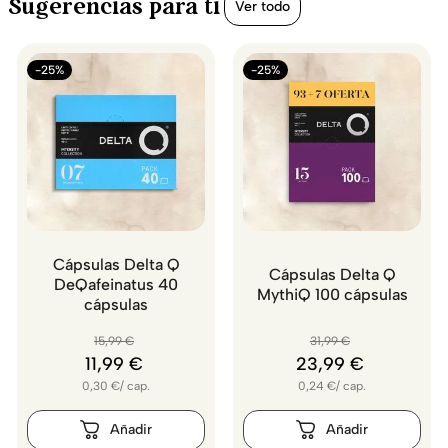
Sugerencias para ti
Ver todo
-25%
-25%
Cápsulas Delta Q
Cápsulas Delta Q
DeQafeinatus 40
MythiQ 100 cápsulas
cápsulas
15
,
99
€
31
,
99
€
11
,
99
€
23
,
99
€
0,30
€
/
cap.
0,24
€
/
cap.