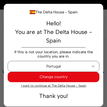
×
Está comprando en
España
The Delta House - Spain
Hello!
Buscar...
You are at The Delta House -
Spain
Cafeterías
Molido
Café Molido Delta Cafés
If this is not your location, please indicate the
Ritual Molienda Universal 220 g
country you are in.
Change country
I want to continue at The Delta House - Spain
Thank you!