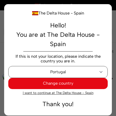
×
Está comprando en
España
The Delta House - Spain
Hello!
Buscar...
You are at The Delta House -
Spain
bebidas
Refrescos de frutas orgánicos
Why Not
If this is not your location, please indicate the
Soda Limón y Yerba Mate botella 33 cl
country you are in.
Change country
I want to continue at The Delta House - Spain
Thank you!