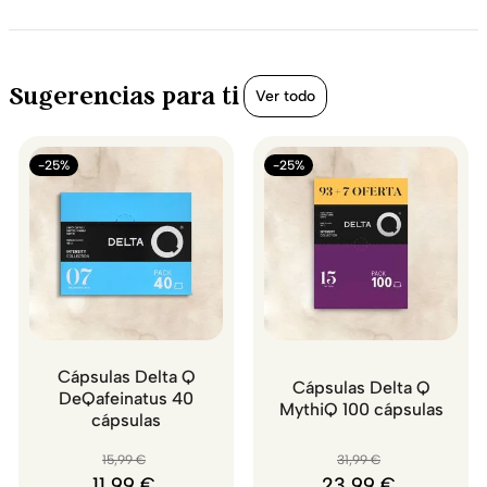
Sugerencias para ti
Ver todo
-25%
-25%
Cápsulas Delta Q
Cápsulas Delta Q
DeQafeinatus 40
MythiQ 100 cápsulas
cápsulas
15
,
99
€
31
,
99
€
11
,
99
€
23
,
99
€