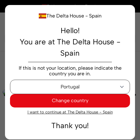
×
Está comprando en
España
The Delta House - Spain
Hello!
Buscar...
You are at The Delta House -
Spain
Alimentación
Snacks
Unboring Snacks Qampo
If this is not your location, please indicate the
Sour Cream y Onion 85 g
country you are in.
Change country
I want to continue at The Delta House - Spain
Thank you!