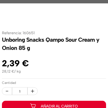
Referencia
:
160651
Unboring Snacks Qampo Sour Cream y
Onion 85 g
2
,
39
€
28,12
€
/
kg
Cantidad