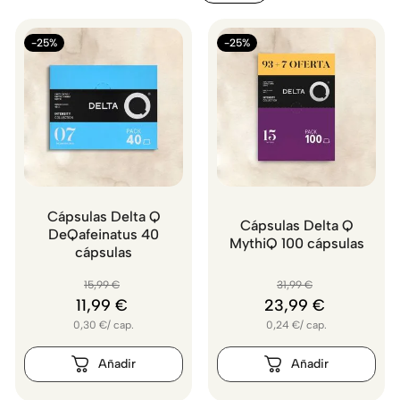
-25%
-25%
Cápsulas Delta Q
Cápsulas Delta Q
DeQafeinatus 40
MythiQ 100 cápsulas
cápsulas
15
,
99
€
31
,
99
€
11
,
99
€
23
,
99
€
0,30
€
/
cap.
0,24
€
/
cap.