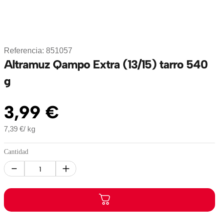
Referencia
:
851057
Altramuz Qampo Extra (13/15) tarro 540
g
3
,
99
€
7,39
€
/
kg
Cantidad