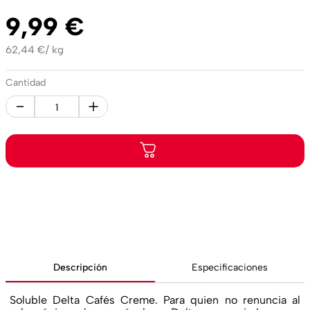
9
,
99
€
62,44
€
/
kg
Cantidad
Descripción
Especificaciones
Soluble Delta Cafés Creme. Para quien no renuncia al