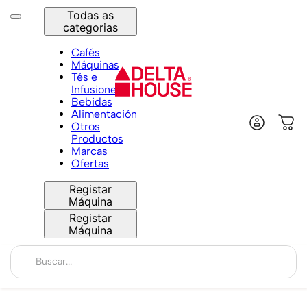
Todas as
categorias
Cafés
Máquinas
Tés e
Infusiones
Bebidas
Alimentación
Otros
Productos
Marcas
Ofertas
Registar
Máquina
Registar
Máquina