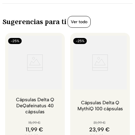
Sugerencias para ti
Ver todo
-25%
-25%
Cápsulas Delta Q
Cápsulas Delta Q
DeQafeinatus 40
MythiQ 100 cápsulas
cápsulas
15
,
99
€
31
,
99
€
11
,
99
€
23
,
99
€