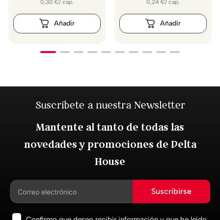
0,30
€
/
cap.
0,24
€
/
cap.
Suscríbete a nuestra Newsletter
Mantente al tanto de todas las
novedades y promociones de Delta
House
Suscribirse
Confirmo que deseo recibir información y que he leído