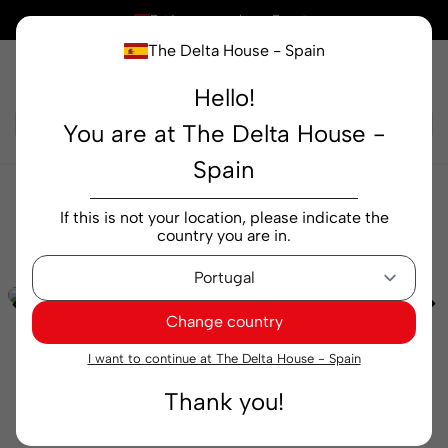
×
Está comprando en
España
The Delta House - Spain
Hello!
Buscar...
You are at The Delta House -
Spain
Cafeterías
Cereales y mezclas
Soluble Delta
If this is not your location, please indicate the
Cafés Cereales y Fibra 200 g
country you are in.
Change country
I want to continue at The Delta House - Spain
Thank you!