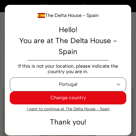
×
Está comprando en
España
The Delta House - Spain
Hello!
Buscar...
You are at The Delta House -
Spain
Cafeterías
Soluble
Soluble Delta Cafés Super
If this is not your location, please indicate the
Blend Imunidade 200 g
country you are in.
Change country
I want to continue at The Delta House - Spain
Thank you!