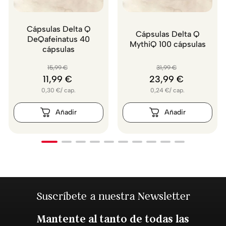
Cápsulas Delta Q
Cápsulas Delta Q
DeQafeinatus 40
MythiQ 100 cápsulas
cápsulas
15
,
99
€
31
,
99
€
11
,
99
€
23
,
99
€
0,30
€
/
cap.
0,24
€
/
cap.
Suscríbete a nuestra Newsletter
Mantente al tanto de todas las