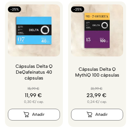
-25%
-25%
Cápsulas Delta Q
Cápsulas Delta Q
DeQafeinatus 40
MythiQ 100 cápsulas
cápsulas
15
,
99
€
31
,
99
€
11
,
99
€
23
,
99
€
0,30
€
/
cap.
0,24
€
/
cap.