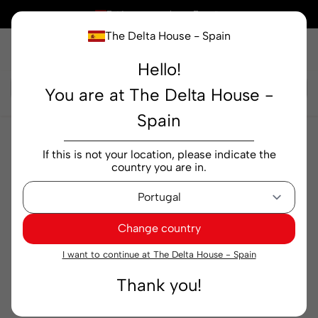
×
Está comprando en
España
The Delta House - Spain
Hello!
Buscar...
You are at The Delta House -
Spain
Alimentación
Pickles
Pickles Qampo tarro 200
If this is not your location, please indicate the
g
country you are in.
Change country
I want to continue at The Delta House - Spain
Thank you!