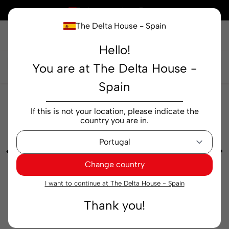
×
Está comprando en
España
The Delta House - Spain
Hello!
Buscar...
You are at The Delta House -
Spain
Cafeterías
Tabletas y bolsitas
Pastillas Delta
If this is not your location, please indicate the
Cafés Descafeinado 16 pastillas
country you are in.
Change country
I want to continue at The Delta House - Spain
Thank you!