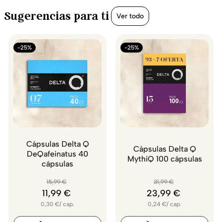
Sugerencias para ti
Ver todo
-25%
-25%
Cápsulas Delta Q
Cápsulas Delta Q
DeQafeinatus 40
MythiQ 100 cápsulas
cápsulas
15
,
99
€
31
,
99
€
11
,
99
€
23
,
99
€
0,30
€
/
cap.
0,24
€
/
cap.