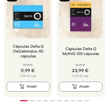
Cápsulas Delta Q
Cápsulas Delta Q
DeQafeinatus 40
MythiQ 100 cápsulas
cápsulas
15
,
99
€
31
,
99
€
11
,
99
€
23
,
99
€
0,30
€
/
cap.
0,24
€
/
cap.