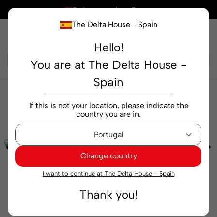
×
Está comprando en
España
The Delta House - Spain
Hello!
Buscar...
You are at The Delta House -
Spain
bebidas
Zumos y néctares
Néctar Hero Mango
If this is not your location, please indicate the
20 cl
country you are in.
Change country
I want to continue at The Delta House - Spain
Thank you!