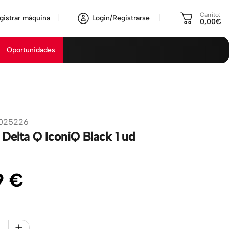
Carrito:
gistrar máquina
Login/Registrarse
0,00€
Oportunidades
025226
 Delta Q IconiQ Black 1 ud
9
€