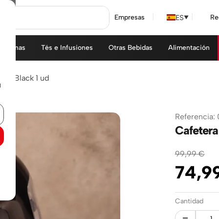
ES
Empresas
Re
▼
áquinas
Tés e Infusiones
Otras Bebidas
Alimentación
niQ Black 1 ud
u
Referencia
:
Cafetera
99
,
99
€
74
,
9
Cantidad