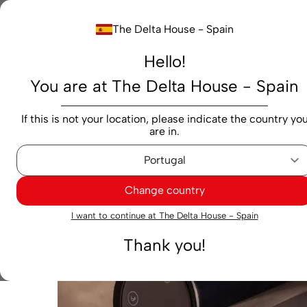
Buscar...
The Delta House - Spain
Hello!
Productos
Marcas
Cafés
Cápsulas
M
You are at The Delta House - Spain
Máquinas
Cápsulas
Icónico
Cafetera Delta Q Ico
If this is not your location, please indicate the country yo
are in.
Change country
I want to continue at The Delta House - Spain
Thank you!