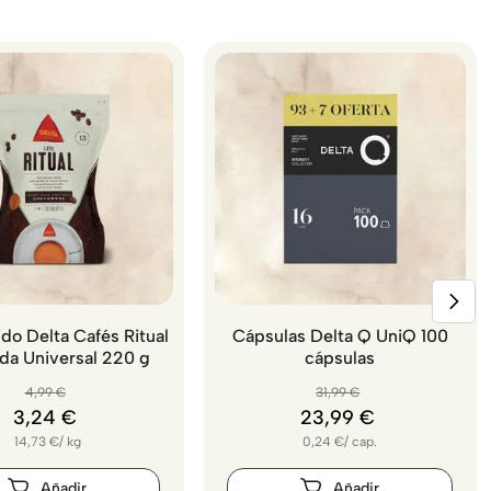
do Delta Cafés Ritual
Cápsulas Delta Q UniQ 100
da Universal 220 g
cápsulas
4
,
99
€
31
,
99
€
3
,
24
€
23
,
99
€
14,73
€
/
kg
0,24
€
/
cap.