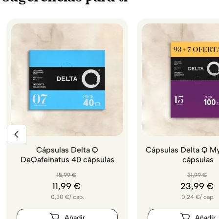
Cápsulas Delta Q
Cápsulas Delta Q M
DeQafeinatus 40 cápsulas
cápsulas
15
,
99
€
31
,
99
€
11
,
99
€
23
,
99
€
0,30
€
/
cap.
0,24
€
/
cap.