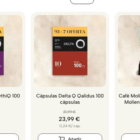
ythiQ 100
Cápsulas Delta Q Qalidus 100
Café Moli
cápsulas
Molien
31
,
99
€
23
,
99
€
0,24
€
/
cap.