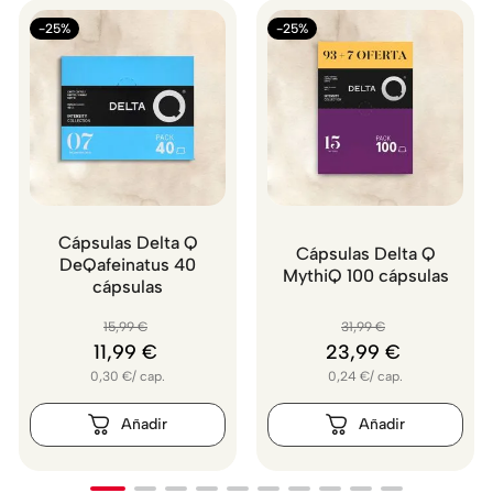
-25%
-25%
Cápsulas Delta Q
Cápsulas Delta Q
DeQafeinatus 40
MythiQ 100 cápsulas
cápsulas
15
,
99
€
31
,
99
€
11
,
99
€
23
,
99
€
0,30
€
/
cap.
0,24
€
/
cap.