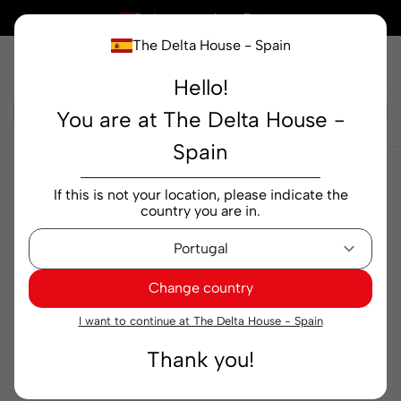
×
Está comprando en
España
The Delta House - Spain
Hello!
Buscar...
You are at The Delta House -
Spain
Tés e infusiones
infusiones
Infusión Tetley Cold
If this is not your location, please indicate the
Arándano y Manzana 10 sobres
country you are in.
Change country
I want to continue at The Delta House - Spain
Thank you!