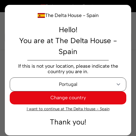
×
Está comprando en
España
The Delta House - Spain
Hello!
Buscar...
You are at The Delta House -
Spain
Tés e infusiones
infusiones
Infusión Tetley Cold
If this is not your location, please indicate the
Limón y Lima 10 sobres
country you are in.
Change country
I want to continue at The Delta House - Spain
Thank you!