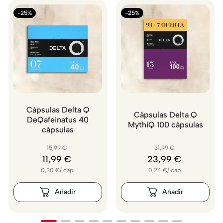
-25%
-25%
Cápsulas Delta Q
Cápsulas Delta Q
DeQafeinatus 40
MythiQ 100 cápsulas
cápsulas
15
,
99
€
31
,
99
€
11
,
99
€
23
,
99
€
0,30
€
/
cap.
0,24
€
/
cap.