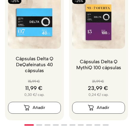
-25%
-25%
Cápsulas Delta Q
Cápsulas Delta Q
DeQafeinatus 40
MythiQ 100 cápsulas
cápsulas
15
,
99
€
31
,
99
€
11
,
99
€
23
,
99
€
0,30
€
/
cap.
0,24
€
/
cap.