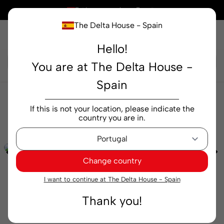
×
Está comprando en
España
The Delta House - Spain
Hello!
Buscar...
You are at The Delta House -
Spain
Alimentación
Bebidas lácteas y vegetales
Go
If this is not your location, please indicate the
Chill Cappuccino vaso 23 cl
country you are in.
Change country
I want to continue at The Delta House - Spain
Thank you!