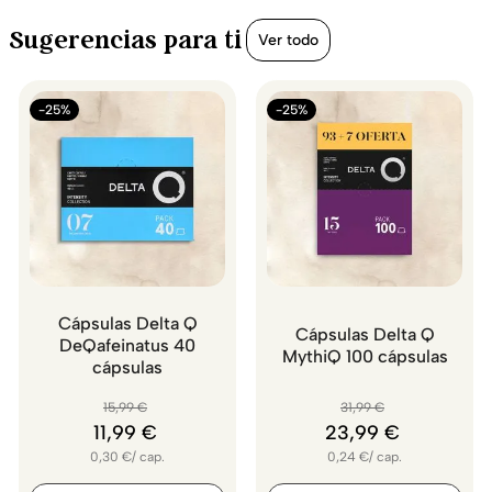
Sugerencias para ti
Ver todo
-25%
-25%
Cápsulas Delta Q
Cápsulas Delta Q
DeQafeinatus 40
MythiQ 100 cápsulas
cápsulas
15
,
99
€
31
,
99
€
11
,
99
€
23
,
99
€
0,30
€
/
cap.
0,24
€
/
cap.