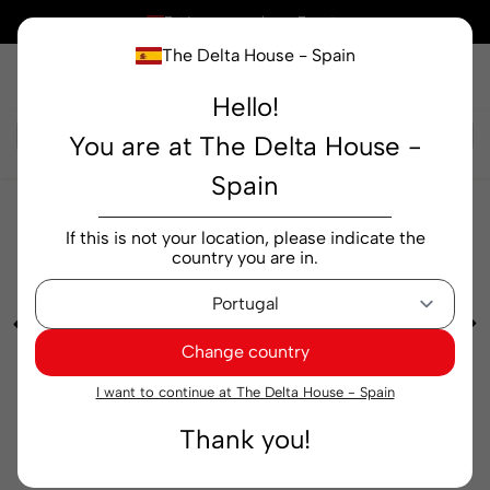
×
Está comprando en
España
The Delta House - Spain
Hello!
Buscar...
You are at The Delta House -
Spain
Cafeterías
Soluble
Soluble Delta Cafés Super
If this is not your location, please indicate the
Blend Energia 200 g
country you are in.
Change country
I want to continue at The Delta House - Spain
Thank you!