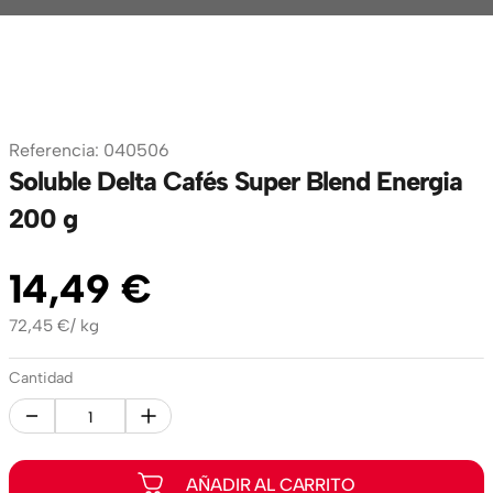
Referencia
:
040506
Soluble Delta Cafés Super Blend Energia
200 g
14
,
49
€
72,45
€
/
kg
Cantidad