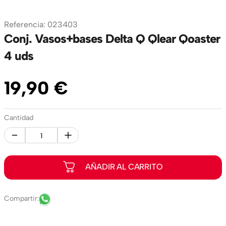
Referencia
:
023403
Conj. Vasos+bases Delta Q Qlear Qoaster
4 uds
19
,
90
€
Cantidad