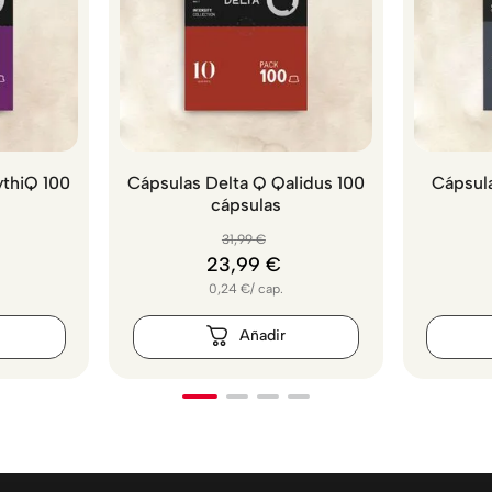
ythiQ 100
Cápsulas Delta Q Qalidus 100
Cápsula
cápsulas
31
,
99
€
23
,
99
€
0,24
€
/
cap.