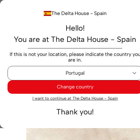
Buscar...
The Delta House - Spain
Hello!
Productos
Marcas
Cafés
Cápsulas
M
You are at The Delta House - Spain
Cafeterías
Cápsulas
Selección
Cápsulas Delta Q
If this is not your location, please indicate the country yo
are in.
Change country
I want to continue at The Delta House - Spain
Thank you!