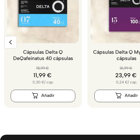
Cápsulas Delta Q
Cápsulas Delta Q M
DeQafeinatus 40 cápsulas
cápsulas
15
,
99
€
31
,
99
€
11
,
99
€
23
,
99
€
0,30
€
/
cap.
0,24
€
/
cap.