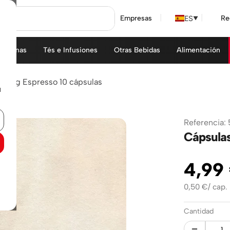
ES
Empresas
Re
▼
áquinas
Tés e Infusiones
Otras Bebidas
Alimentación
 Long Espresso 10 cápsulas
u
Referencia
:
Cápsulas
4
,
99
0,50
€
/
cap.
Cantidad