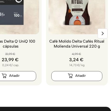
s Delta Q UniQ 100
Café Molido Delta Cafés Ritual
cápsulas
Molienda Universal 220 g
31
,
99
€
4
,
99
€
23
,
99
€
3
,
24
€
0,24
€
/
cap.
14,73
€
/
kg