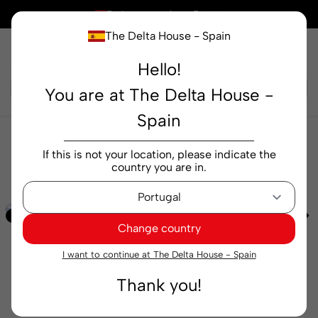
×
Está comprando en
España
The Delta House - Spain
Hello!
Buscar...
You are at The Delta House -
Spain
Cafeterías
Cápsulas
Intensidades
Cápsulas
If this is not your location, please indicate the
Delta Q ImpaQtus 10 cápsulas
country you are in.
-25%
Change country
I want to continue at The Delta House - Spain
Thank you!