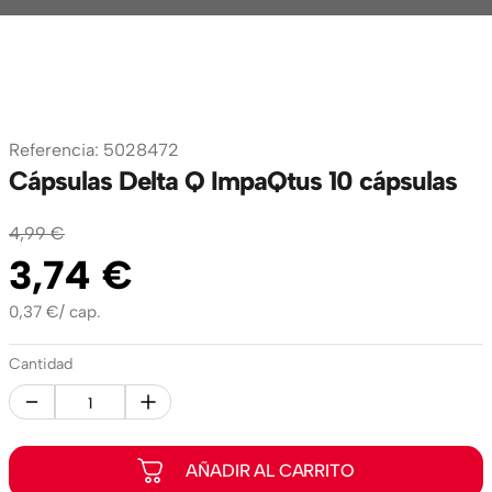
Referencia
:
5028472
Cápsulas Delta Q ImpaQtus 10 cápsulas
4
,
99
€
3
,
74
€
0,37
€
/
cap.
Cantidad