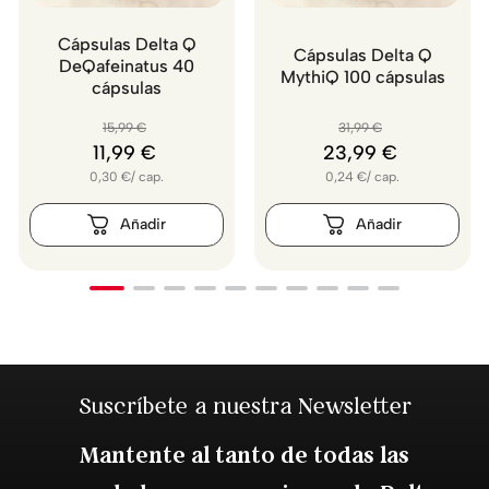
Cápsulas Delta Q
Cápsulas Delta Q
DeQafeinatus 40
MythiQ 100 cápsulas
cápsulas
15
,
99
€
31
,
99
€
11
,
99
€
23
,
99
€
0,30
€
/
cap.
0,24
€
/
cap.
Suscríbete a nuestra Newsletter
Mantente al tanto de todas las