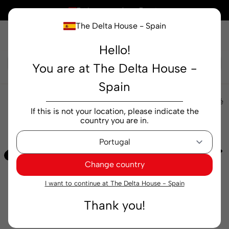
×
Está comprando en
España
The Delta House - Spain
Hello!
Buscar...
You are at The Delta House -
Spain
Máquinas
Cápsulas
Minilana
Máquina de café
If this is not your location, please indicate the
Delta Q Mini Qool Amarilla
country you are in.
-25%
Change country
I want to continue at The Delta House - Spain
Thank you!