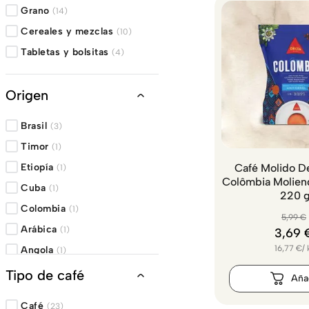
Grano
(
14
)
Cereales y mezclas
(
10
)
Tabletas y bolsitas
(
4
)
Origen
Brasil
(
3
)
Timor
(
1
)
Etiopía
Café Molido De
(
1
)
Colômbia Moliend
Cuba
(
1
)
220 
Colombia
(
1
)
5
,
99
€
Arábica
(
1
)
3
,
69
16,77
€
/
Angola
(
1
)
Tipo de café
Café
(
23
)