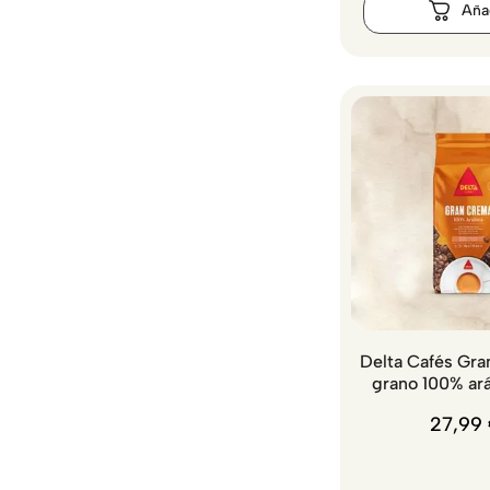
Delta Cafés Gra
grano 100% ará
27
,
99