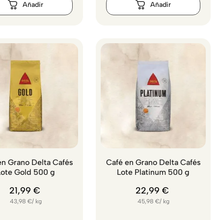
en Grano Delta Cafés
Café en Grano Delta Cafés
Lote Gold 500 g
Lote Platinum 500 g
21
,
99
€
22
,
99
€
43,98
€
/
kg
45,98
€
/
kg