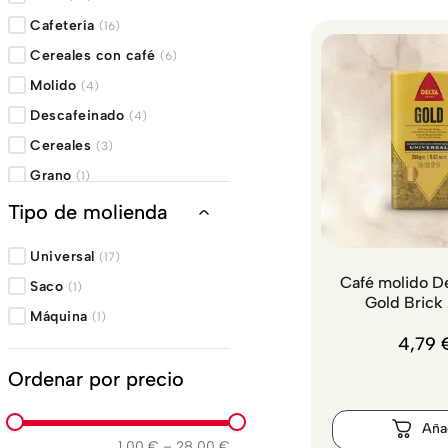
Cafetería
(
16
)
Cereales con café
(
6
)
Molido
(
4
)
Descafeinado
(
4
)
Cereales
(
3
)
Grano
(
1
)
Café orgánico
(
1
)
Tipo de molienda
Universal
(
17
)
Café molido De
Saco
(
1
)
Gold Brick
Máquina
(
1
)
4
,
79
Ordenar por precio
1,00 €
–
28,00 €