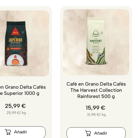
Café en Grano Delta Cafés
en Grano Delta Cafés
The Harvest Collection
e Superior 1000 g
Rainforest 500 g
25
,
99
€
15
,
99
€
25,99
€
/
kg
31,98
€
/
kg