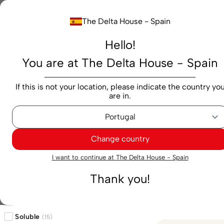
Buscar...
The Delta House - Spain
Hello!
Productos
Marcas
Cafés
Cápsulas
M
You are at The Delta House - Spain
Cafés
Delta Cafés
If this is not your location, please indicate the country yo
are in.
Cafés
Change country
63
Resultados enco
Filtros
I want to continue at The Delta House - Spain
Thank you!
Categoría
Molido
(
19
)
Soluble
(
15
)