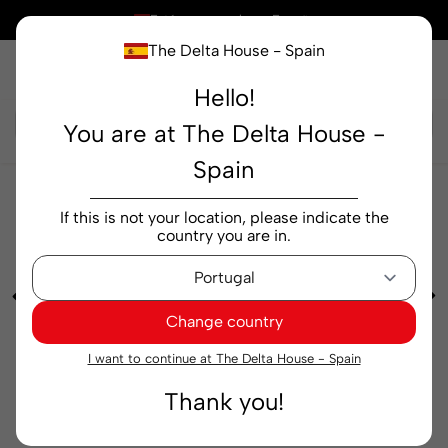
×
Está comprando en
España
The Delta House - Spain
Hello!
Buscar...
You are at The Delta House -
Spain
Cafeterías
Molido
Café Molido Bellissimo
If this is not your location, please indicate the
Originale 200 g
country you are in.
Change country
I want to continue at The Delta House - Spain
Thank you!