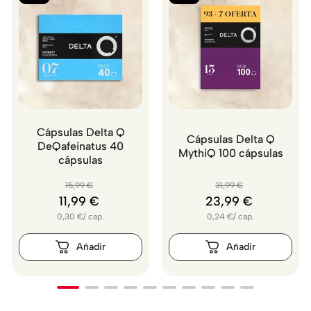
Cápsulas Delta Q
Cápsulas Delta Q
DeQafeinatus 40
MythiQ 100 cápsulas
cápsulas
15
,
99
€
31
,
99
€
11
,
99
€
23
,
99
€
0,30
€
/
cap.
0,24
€
/
cap.