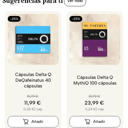
Sugerencias para ti
Ver todo
-25%
-25%
Cápsulas Delta Q
Cápsulas Delta Q
DeQafeinatus 40
MythiQ 100 cápsulas
cápsulas
15
,
99
€
31
,
99
€
11
,
99
€
23
,
99
€
0,30
€
/
cap.
0,24
€
/
cap.