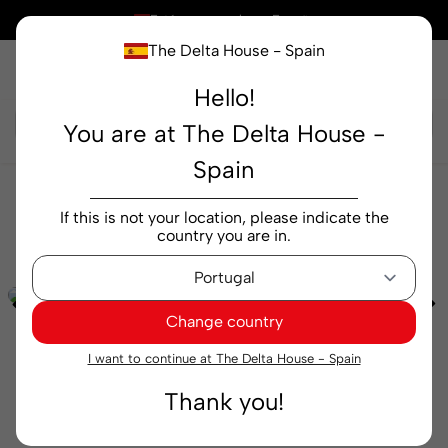
×
Está comprando en
España
The Delta House - Spain
Hello!
Buscar...
You are at The Delta House -
Spain
Cafeterías
Molido
Café Molido Delta Cafés
If this is not your location, please indicate the
Angola Molienda Universal 220 g
country you are in.
Change country
I want to continue at The Delta House - Spain
Thank you!