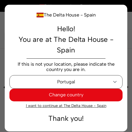
×
Está comprando en
España
The Delta House - Spain
Hello!
Buscar...
You are at The Delta House -
Spain
Cafeterías
Grano
Café en Grano Delta Cafés
If this is not your location, please indicate the
Signature Intense 500 g
country you are in.
Change country
I want to continue at The Delta House - Spain
Thank you!