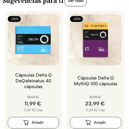
Sugerencias para ti
Ver todo
-25%
-25%
Cápsulas Delta Q
Cápsulas Delta Q
DeQafeinatus 40
MythiQ 100 cápsulas
cápsulas
15
,
99
€
31
,
99
€
11
,
99
€
23
,
99
€
0,30
€
/
cap.
0,24
€
/
cap.