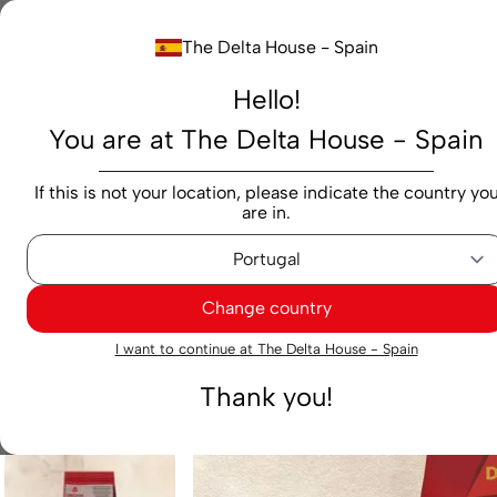
Buscar...
The Delta House - Spain
Hello!
Productos
Marcas
Cafés
Cápsulas
M
You are at The Delta House - Spain
Cafeterías
Grano
Café en Grano Delta Cafés Lote 
If this is not your location, please indicate the country yo
are in.
Change country
I want to continue at The Delta House - Spain
Thank you!