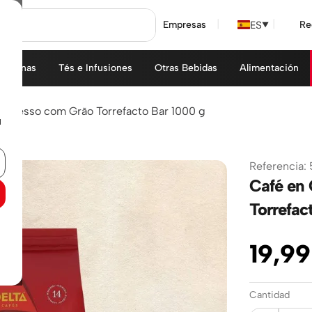
ES
Empresas
Re
▼
áquinas
Tés e Infusiones
Otras Bebidas
Alimentación
Expresso com Grão Torrefacto Bar 1000 g
u
Referencia
:
Café en 
Torrefac
19
,
99
Cantidad