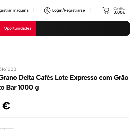
Carrito:
gistrar máquina
Login/Registrarse
0,00€
Oportunidades
5161000
Grano Delta Cafés Lote Expresso com Grão
to Bar 1000 g
€