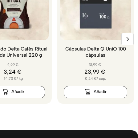
do Delta Cafés Ritual
Cápsulas Delta Q UniQ 100
da Universal 220 g
cápsulas
4
,
99
€
31
,
99
€
3
,
24
€
23
,
99
€
14,73
€
/
kg
0,24
€
/
cap.