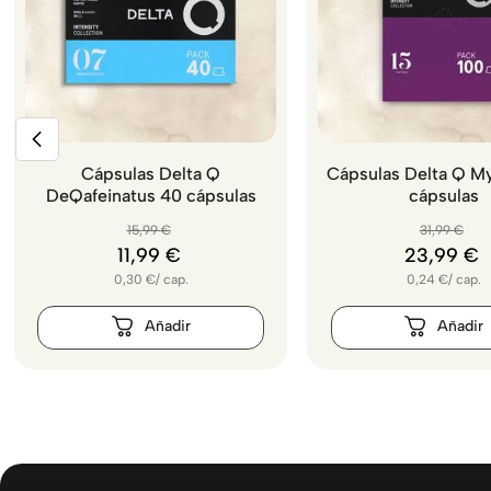
Cápsulas Delta Q
Cápsulas Delta Q M
DeQafeinatus 40 cápsulas
cápsulas
15
,
99
€
31
,
99
€
11
,
99
€
23
,
99
€
0,30
€
/
cap.
0,24
€
/
cap.