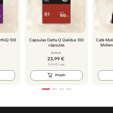
ythiQ 100
Cápsulas Delta Q Qalidus 100
Café Moli
cápsulas
Molien
31
,
99
€
23
,
99
€
0,24
€
/
cap.