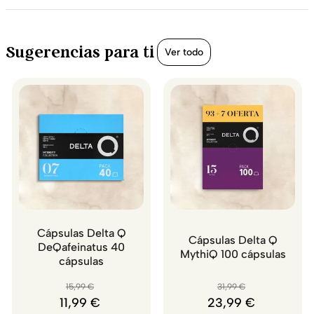
Sugerencias para ti
Ver todo
Cápsulas Delta Q
Cápsulas Delta Q
DeQafeinatus 40
MythiQ 100 cápsulas
cápsulas
15
,
99
€
31
,
99
€
11
,
99
€
23
,
99
€