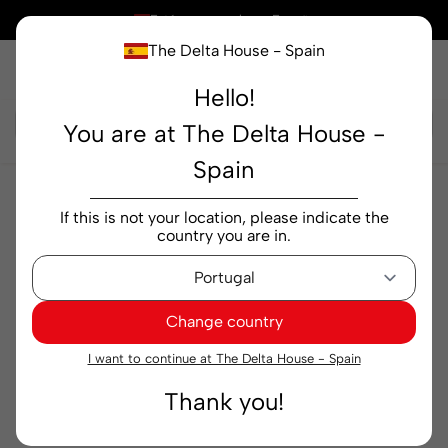
×
Está comprando en
España
The Delta House - Spain
Hello!
Buscar...
You are at The Delta House -
Spain
Alimentación
Bebidas lácteas y vegetales
If this is not your location, please indicate the
Bebida de Avena Yogan Barista 1 litro
country you are in.
Change country
I want to continue at The Delta House - Spain
Thank you!