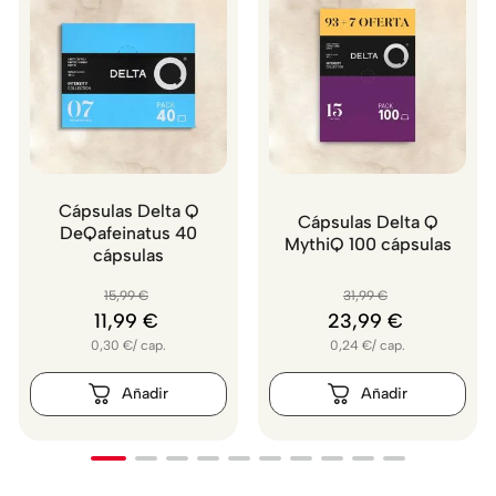
Cápsulas Delta Q
Cápsulas Delta Q
DeQafeinatus 40
MythiQ 100 cápsulas
cápsulas
15
,
99
€
31
,
99
€
11
,
99
€
23
,
99
€
0,30
€
/
cap.
0,24
€
/
cap.