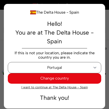
×
Está comprando en
España
The Delta House - Spain
Hello!
Buscar...
You are at The Delta House -
Spain
Alimentación
Aceitunas
Aceituna Qampo Verde
If this is not your location, please indicate the
tarro 210 g
country you are in.
Change country
I want to continue at The Delta House - Spain
Thank you!