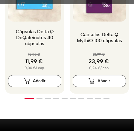
Cápsulas Delta Q
Cápsulas Delta Q
DeQafeinatus 40
MythiQ 100 cápsulas
cápsulas
15
,
99
€
31
,
99
€
11
,
99
€
23
,
99
€
0,30
€
/
cap.
0,24
€
/
cap.