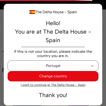
×
Está comprando en
España
The Delta House - Spain
Hello!
Buscar...
You are at The Delta House -
Spain
Descripción
Especificaciones
If this is not your location, please indicate the
country you are in.
Sugerencias para ti
Ver todo
Change country
I want to continue at The Delta House - Spain
-25%
-25%
Thank you!